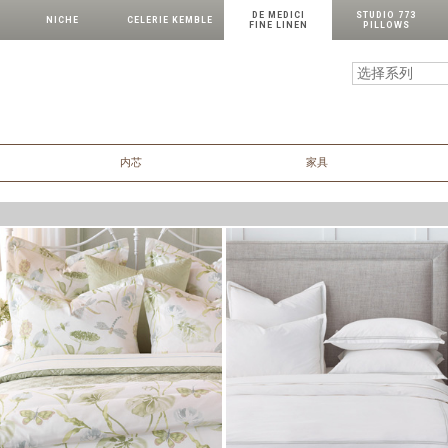
DE MEDICI
STUDIO 773
NICHE
CELERIE KEMBLE
FINE LINEN
PILLOWS
内芯
家具