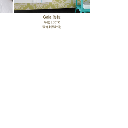
Gala 伽拉
平纹 200TC
装饰刺绣针迹