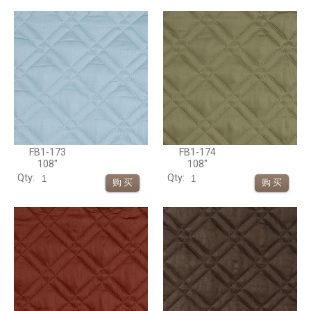
FB1-173
FB1-174
108"
108"
Qty:
Qty: