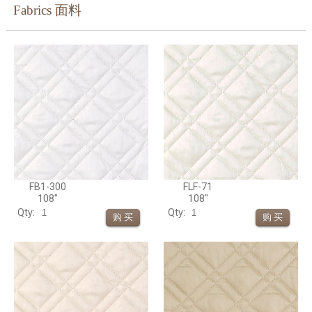
Fabrics 面料
FB1-300
FLF-71
108"
108"
Qty:
Qty: