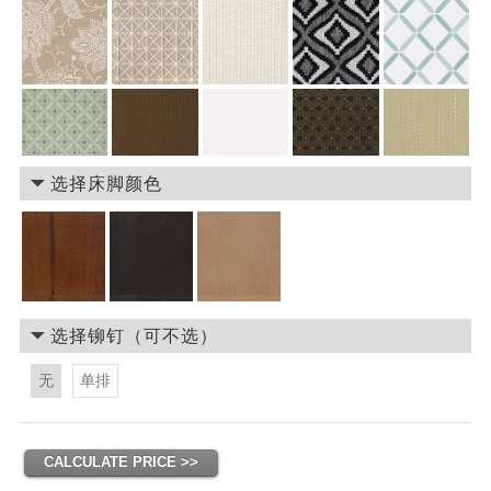
选择床脚颜色
选择铆钉（可不选）
无
单排