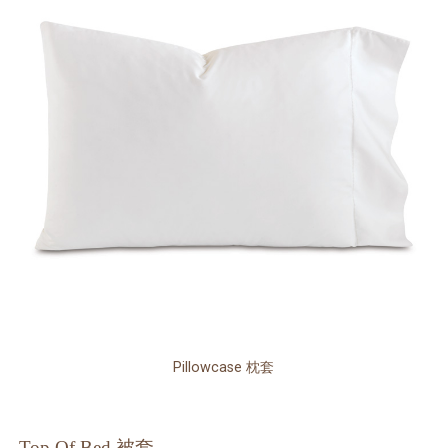
Pillowcase 枕套
Top Of Bed 被套