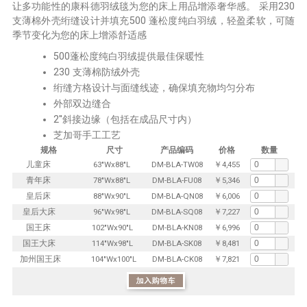
让多功能性的康科德羽绒毯为您的床上用品增添奢华感。 采用230
支薄棉外壳绗缝设计并填充500 蓬松度纯白羽绒，轻盈柔软，可随
季节变化为您的床上增添舒适感
500蓬松度纯白羽绒提供最佳保暖性
230 支薄棉防绒外壳
绗缝方格设计与面缝线迹，确保填充物均匀分布
外部双边缝合
2''斜接边缘（包括在成品尺寸内）
芝加哥手工工艺
规格
尺寸
产品编码
价格
数量
儿童床
63"Wx88"L
DM-BLA-TW08
￥4,455
青年床
78"Wx88"L
DM-BLA-FU08
￥5,346
皇后床
88"Wx90"L
DM-BLA-QN08
￥6,006
皇后大床
96"Wx98"L
DM-BLA-SQ08
￥7,227
国王床
102"Wx90"L
DM-BLA-KN08
￥6,996
国王大床
114"Wx98"L
DM-BLA-SK08
￥8,481
加州国王床
104"Wx100"L
DM-BLA-CK08
￥7,821